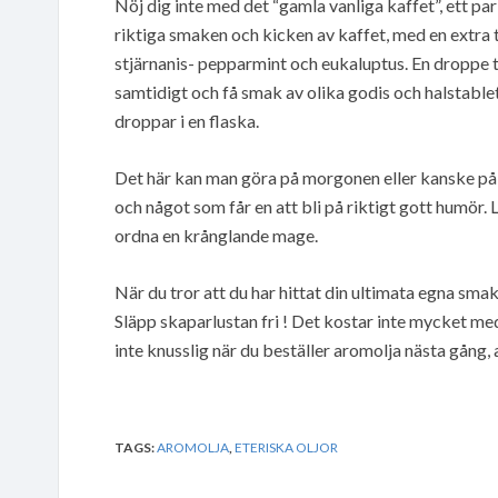
Nöj dig inte med det “gamla vanliga kaffet”, ett p
riktiga smaken och kicken av kaffet, med en extra
stjärnanis- pepparmint och eukaluptus. En droppe t
samtidigt och få smak av olika godis och halstable
droppar i en flaska.
Det här kan man göra på morgonen eller kanske på
och något som får en att bli på riktigt gott humör. 
ordna en krånglande mage.
När du tror att du har hittat din ultimata egna smak
Släpp skaparlustan fri ! Det kostar inte mycket me
inte knusslig när du beställer aromolja nästa gång, al
TAGS:
AROMOLJA
,
ETERISKA OLJOR