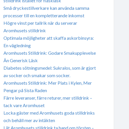
stilldrink istället för flaskläsk
Små dryckestillverkare kan använda samma
processer till en kompletterande inkomst
Högre vinst per tallrik när du serverar
Aromhusets stilldrink
Optimala möjligheter att skaffa askorbinsyra:
En vägledning
Aromhusets Stilldrink: Godare Smakupplevelse
Än Generisk Läsk
Diabetes sötningsmedel: Sukralos, som är gjort
av socker och smakar som socker.
Aromhusets Stilldrink: Mer Plats i Kylen, Mer
Pengar på Sista Raden
Färre leveranser, färre returer, mer stilldrink –
tack vare Aromhuset
Locka gäster med Aromhusets goda stilldrinks
och behåll mer av intäkten
Låt Aromhusets stilldrink ta hand om törsten –