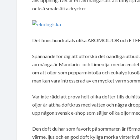
avslappning. Det är ett av många sätt att utnyttja 
också smaksätta drycker.
Det finns hundratals olika AROMOLJOR och ETERI
Spännande för dig att utforska det oändliga utbud 
av många är Mandarin- och Limeolja, medan en del 
om att oljor som pepparmintolja och eukalyptusolja 
man kan vara intresserad av en mycket varm somm
Var inte rädd att prova helt olika dofter tills du hi
oljor är att ha doftkrus med vatten och några drop
upp någon svensk e-shop som säljer olika oljor med b
Den doft du har som favorit på sommaren är förmo
värme, ljus och en god doft kyliga mörka vinterkvä