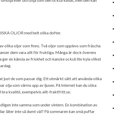
aromolja eller doftolja som den också kallas, men den kan
SKA OLJOR med helt olika dofter.
av olika oljor som finns. Två oljor som upplevs som fräscha
anser dem vara allt för fruktiga. Många är dock överens
ger en känsla av friskhet och kanske också lite kyla vilket
ardag.
ttat just de som passar dig. Ett utmärkt sätt att använda olika
par olja som värms upp av ljusen. På Internet kan du söka
ra kvalité, exempelvis allt-fraktfritt.se.
dligen inte samma som under vintern. En kombination av
llar låter inte så dumt väl? På sommaren kan små puffar