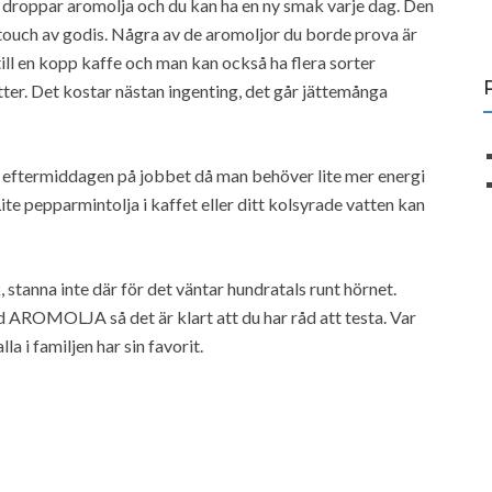
ar droppar aromolja och du kan ha en ny smak varje dag. Den
 touch av godis. Några av de aromoljor du borde prova är
ill en kopp kaffe och man kan också ha flera sorter
tter. Det kostar nästan ingenting, det går jättemånga
 eftermiddagen på jobbet då man behöver lite mer energi
Lite pepparmintolja i kaffet eller ditt kolsyrade vatten kan
, stanna inte där för det väntar hundratals runt hörnet.
d AROMOLJA så det är klart att du har råd att testa. Var
la i familjen har sin favorit.