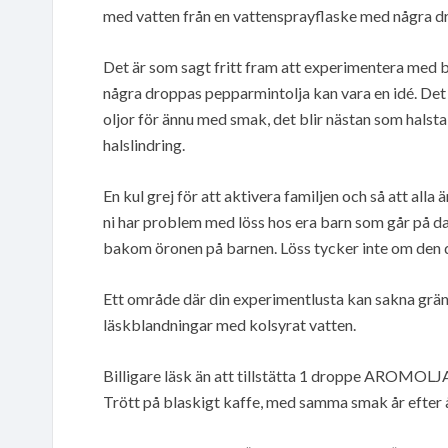
med vatten från en vattensprayflaske med några d
Det är som sagt fritt fram att experimentera med 
några droppas pepparmintolja kan vara en idé. Det ä
oljor för ännu med smak, det blir nästan som halsta
halslindring.
En kul grej för att aktivera familjen och så att all
ni har problem med löss hos era barn som går på d
bakom öronen på barnen. Löss tycker inte om den do
Ett område där din experimentlusta kan sakna gräns
läskblandningar med kolsyrat vatten.
Billigare läsk än att tillstätta 1 droppe AROMOLJA 
Trött på blaskigt kaffe, med samma smak år efter 