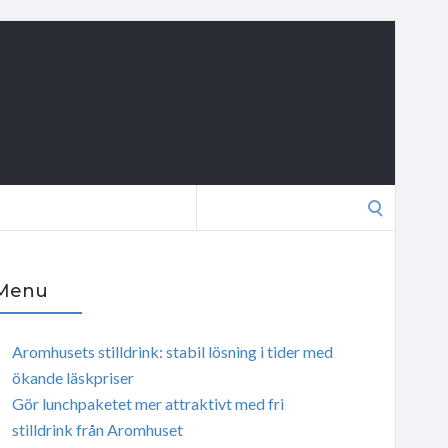
Search
for:
Menu
Aromhusets stilldrink: stabil lösning i tider med
ökande läskpriser
Gör lunchpaketet mer attraktivt med fri
stilldrink från Aromhuset