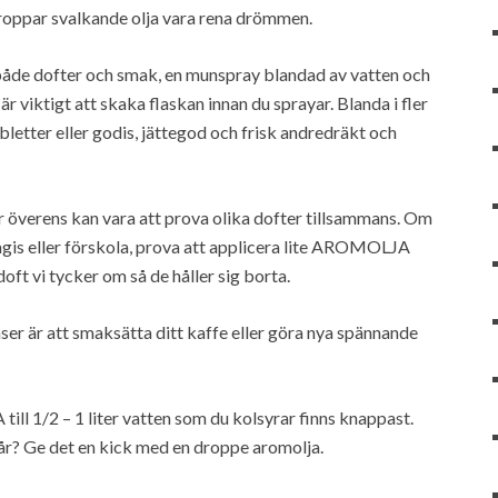
roppar svalkande olja vara rena drömmen.
både dofter och smak, en munspray blandad av vatten och
r viktigt att skaka flaskan innan du sprayar. Blanda i fler
bletter eller godis, jättegod och frisk andredräkt och
a är överens kan vara att prova olika dofter tillsammans. Om
agis eller förskola, prova att applicera lite AROMOLJA
ft vi tycker om så de håller sig borta.
er är att smaksätta ditt kaffe eller göra nya spännande
till 1/2 – 1 liter vatten som du kolsyrar finns knappast.
år? Ge det en kick med en droppe aromolja.