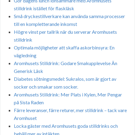
Gör dagens lunch lönsammare med Aromhusets
stilldrink istället för flaskläsk
Små dryckestillverkare kan använda samma processer
till en kompletterande inkomst
Högre vinst per tallrik när du serverar Aromhusets
stilldrink
Optimala möjligheter att skaffa askorbinsyra: En
vägledning
Aromhusets Stilldrink: Godare Smakupplevelse Än
Generisk Läsk
Diabetes sötningsmedel: Sukralos, som är gjort av
socker och smakar som socker.
Aromhusets Stilldrink: Mer Plats i Kylen, Mer Pengar
på Sista Raden
Färre leveranser, färre returer, mer stilldrink – tack vare
Aromhuset
Locka gäster med Aromhusets goda stilldrinks och
behåll mer av intäkten