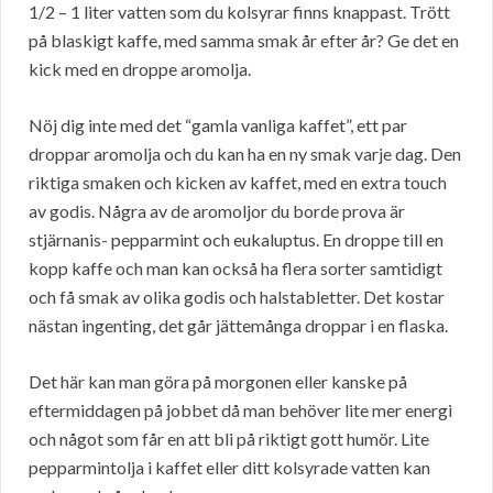
1/2 – 1 liter vatten som du kolsyrar finns knappast. Trött
på blaskigt kaffe, med samma smak år efter år? Ge det en
kick med en droppe aromolja.
Nöj dig inte med det “gamla vanliga kaffet”, ett par
droppar aromolja och du kan ha en ny smak varje dag. Den
riktiga smaken och kicken av kaffet, med en extra touch
av godis. Några av de aromoljor du borde prova är
stjärnanis- pepparmint och eukaluptus. En droppe till en
kopp kaffe och man kan också ha flera sorter samtidigt
och få smak av olika godis och halstabletter. Det kostar
nästan ingenting, det går jättemånga droppar i en flaska.
Det här kan man göra på morgonen eller kanske på
eftermiddagen på jobbet då man behöver lite mer energi
och något som får en att bli på riktigt gott humör. Lite
pepparmintolja i kaffet eller ditt kolsyrade vatten kan