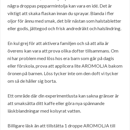
några droppas pepparmintolja kan vara en idé. Det är
viktigt att skaka flaskan innan du sprayar. Blanda i fler
oljor för ännu med smak, det blir nästan som halstabletter
eller godis, jättegod och frisk andredräkt och halslindring.
En kul grej för att aktivera familjen och så att alla är
överens kan vara att prova olika dofter tillsammans. Om
ni har problem med löss hos era barn som går på dagis
eller förskola, prova att applicera lite AROMOLJA bakom
öronen på barnen. Löss tycker inte om den doft vi tycker
om så de håller sig borta.
Ett område där din experimentlusta kan sakna gränser är
att smaksätta ditt kaffe eller göra nya spännande
läskblandningar med kolsyrat vatten.
Billigare läsk än att tillstätta 1 droppe AROMOLJA till