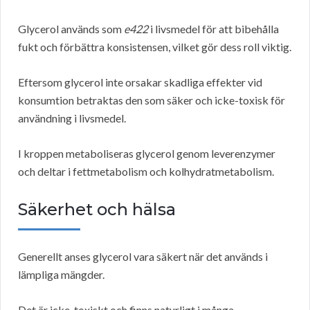
Glycerol används som
e422
i livsmedel för att bibehålla
fukt och förbättra konsistensen, vilket gör dess roll viktig.
Eftersom glycerol inte orsakar skadliga effekter vid
konsumtion betraktas den som säker och icke-toxisk för
användning i livsmedel.
I kroppen metaboliseras glycerol genom leverenzymer
och deltar i fettmetabolism och kolhydratmetabolism.
Säkerhet och hälsa
Generellt anses glycerol vara säkert när det används i
lämpliga mängder.
Det är icke-toxiskt och finns naturligt i många