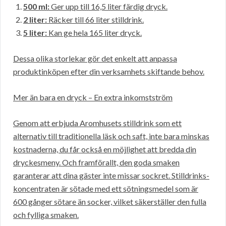
500 ml:
Ger upp till 16,5 liter färdig dryck.
2 liter:
Räcker till 66 liter stilldrink.
5 liter:
Kan ge hela 165 liter dryck.
Dessa olika storlekar gör det enkelt att anpassa
produktinköpen efter din verksamhets skiftande behov.
Mer än bara en dryck – En extra inkomstström
Genom att erbjuda Aromhusets stilldrink som ett
alternativ till traditionella läsk och saft, inte bara minskas
kostnaderna, du får också en möjlighet att bredda din
dryckesmeny. Och framförallt, den goda smaken
garanterar att dina gäster inte missar sockret. Stilldrinks-
koncentraten är sötade med ett sötningsmedel som är
600 gånger sötare än socker, vilket säkerställer den fulla
och fylliga smaken.