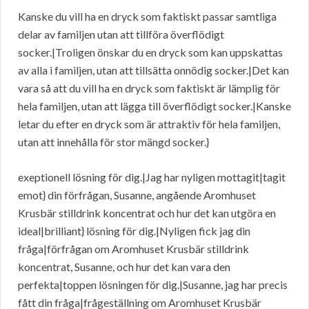
Kanske du vill ha en dryck som faktiskt passar samtliga
delar av familjen utan att tillföra överflödigt
socker.|Troligen önskar du en dryck som kan uppskattas
av alla i familjen, utan att tillsätta onnödig socker.|Det kan
vara så att du vill ha en dryck som faktiskt är lämplig för
hela familjen, utan att lägga till överflödigt socker.|Kanske
letar du efter en dryck som är attraktiv för hela familjen,
utan att innehålla för stor mängd socker.}
exeptionell lösning för dig.|Jag har nyligen mottagit|tagit
emot} din förfrågan, Susanne, angående Aromhuset
Krusbär stilldrink koncentrat och hur det kan utgöra en
ideal|brilliant} lösning för dig.|Nyligen fick jag din
fråga|förfrågan om Aromhuset Krusbär stilldrink
koncentrat, Susanne, och hur det kan vara den
perfekta|toppen lösningen för dig.|Susanne, jag har precis
fått din fråga|frågeställning om Aromhuset Krusbär