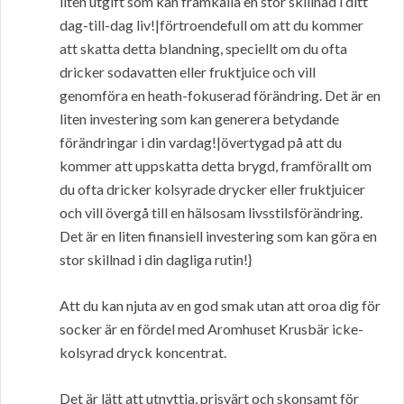
liten utgift som kan framkalla en stor skillnad i ditt
dag-till-dag liv!|förtroendefull om att du kommer
att skatta detta blandning, speciellt om du ofta
dricker sodavatten eller fruktjuice och vill
genomföra en heath-fokuserad förändring. Det är en
liten investering som kan generera betydande
förändringar i din vardag!|övertygad på att du
kommer att uppskatta detta brygd, framförallt om
du ofta dricker kolsyrade drycker eller fruktjuicer
och vill övergå till en hälsosam livsstilsförändring.
Det är en liten finansiell investering som kan göra en
stor skillnad i din dagliga rutin!}
Att du kan njuta av en god smak utan att oroa dig för
socker är en fördel med Aromhuset Krusbär icke-
kolsyrad dryck koncentrat.
Det är lätt att utnyttja, prisvärt och skonsamt för