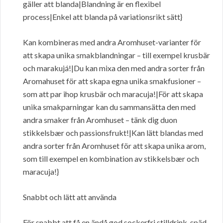
gäller att blanda|Blandning är en flexibel
process|Enkel att blanda på variationsrikt sätt}
Kan kombineras med andra Aromhuset-varianter för
att skapa unika smakblandningar – till exempel krusbär
och marakujá!|Du kan mixa den med andra sorter från
Aromahuset för att skapa egna unika smakfusioner –
som att par ihop krusbär och maracuja!|För att skapa
unika smakparningar kan du sammansätta den med
andra smaker från Aromhuset – tänk dig duon
stikkelsbær och passionsfrukt!|Kan lätt blandas med
andra sorter från Aromhuset för att skapa unika arom,
som till exempel en kombination av stikkelsbær och
maracuja!}
Snabbt och lätt att använda
För snabbt att få en ändå god sockerfri stilldrink, späd