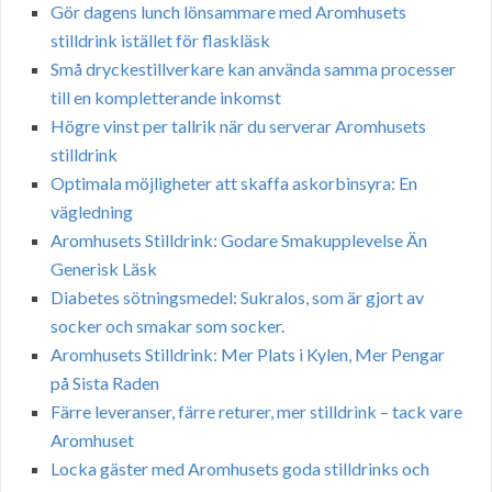
Gör dagens lunch lönsammare med Aromhusets
stilldrink istället för flaskläsk
Små dryckestillverkare kan använda samma processer
till en kompletterande inkomst
Högre vinst per tallrik när du serverar Aromhusets
stilldrink
Optimala möjligheter att skaffa askorbinsyra: En
vägledning
Aromhusets Stilldrink: Godare Smakupplevelse Än
Generisk Läsk
Diabetes sötningsmedel: Sukralos, som är gjort av
socker och smakar som socker.
Aromhusets Stilldrink: Mer Plats i Kylen, Mer Pengar
på Sista Raden
Färre leveranser, färre returer, mer stilldrink – tack vare
Aromhuset
Locka gäster med Aromhusets goda stilldrinks och