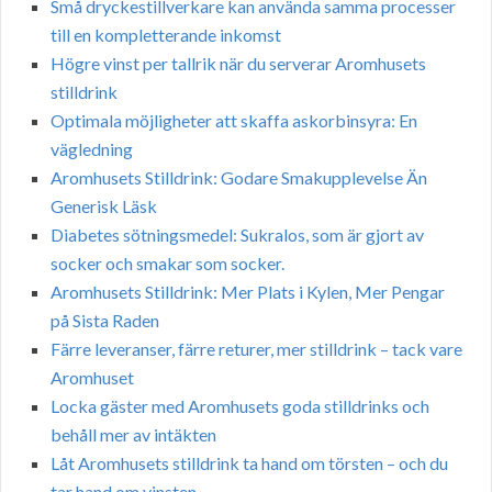
Små dryckestillverkare kan använda samma processer
till en kompletterande inkomst
Högre vinst per tallrik när du serverar Aromhusets
stilldrink
Optimala möjligheter att skaffa askorbinsyra: En
vägledning
Aromhusets Stilldrink: Godare Smakupplevelse Än
Generisk Läsk
Diabetes sötningsmedel: Sukralos, som är gjort av
socker och smakar som socker.
Aromhusets Stilldrink: Mer Plats i Kylen, Mer Pengar
på Sista Raden
Färre leveranser, färre returer, mer stilldrink – tack vare
Aromhuset
Locka gäster med Aromhusets goda stilldrinks och
behåll mer av intäkten
Låt Aromhusets stilldrink ta hand om törsten – och du
tar hand om vinsten