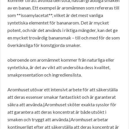
kommer till att avbilda den söta, nästan gräddiga smaken
av en banan. Ett exempel är aromämnen som refereras till
som **isoamylacetat**, vilket är det mest vanliga
syntetiska elementet för bananarom. Det är mycket
potent, och när det används i riktiga mängder, kan det ge
en mycket trovärdig banansmak – till och med för de som
överkänsliga för konstgjorda smaker.
oberoende om aromämnet kommer från naturliga eller
syntetiska, är det av vikt att undersöka dess kvalitet,
smakpresentation och ingredienslista.
Aromhuset utövar ett intensivt arbete för att säkerställa
att deras essenser smakar fantastiskt och är garanterat
säkra att använda.|Aromhuset sköter exakta sysslor för
att garantera att deras koncentrat är både utsökt i
smaken och tryggt att använda.|Aromhuset arbetar
kontinuerligt efter att säkerställa att deras koncentrat är