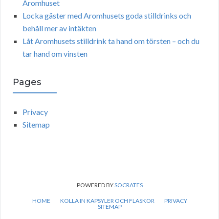
Aromhuset
Locka gäster med Aromhusets goda stilldrinks och
behåll mer av intäkten
Låt Aromhusets stilldrink ta hand om törsten – och du
tar hand om vinsten
Pages
Privacy
Sitemap
POWERED BY
SOCRATES
HOME
KOLLA IN KAPSYLER OCH FLASKOR
PRIVACY
SITEMAP