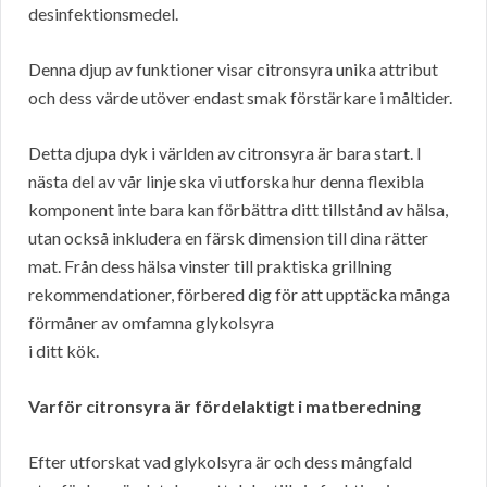
desinfektionsmedel.
Denna djup av funktioner visar citronsyra unika attribut
och dess värde utöver endast smak förstärkare i måltider.
Detta djupa dyk i världen av citronsyra är bara start. I
nästa del av vår linje ska vi utforska hur denna flexibla
komponent inte bara kan förbättra ditt tillstånd av hälsa,
utan också inkludera en färsk dimension till dina rätter
mat. Från dess hälsa vinster till praktiska grillning
rekommendationer, förbered dig för att upptäcka många
förmåner av omfamna glykolsyra
i ditt kök.
Varför citronsyra är fördelaktigt i matberedning
Efter utforskat vad glykolsyra är och dess mångfald