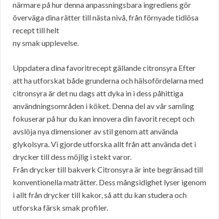
närmare på hur denna anpassningsbara ingrediens gör
överväga dina rätter till nästa nivå, från förnyade tidlösa
recept till helt
ny smak upplevelse.
Uppdatera dina favoritrecept gällande citronsyra Efter
att ha utforskat både grunderna och hälsofördelarna med
citronsyra är det nu dags att dyka in i dess påhittiga
användningsområden i köket. Denna del av vår samling
fokuserar på hur du kan innovera din favorit recept och
avslöja nya dimensioner av stil genom att använda
glykolsyra. Vi gjorde utforska allt från att använda det i
drycker till dess möjlig i stekt varor.
Från drycker till bakverk Citronsyra är inte begränsad till
konventionella maträtter. Dess mångsidighet lyser igenom
i allt från drycker till kakor, så att du kan studera och
utforska färsk smak profiler.