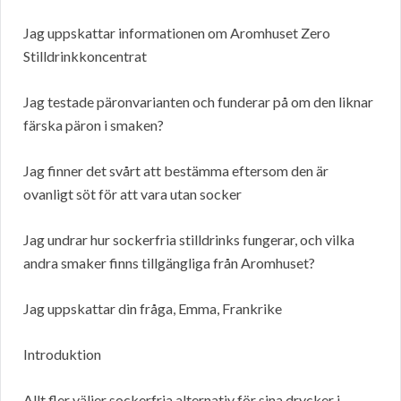
Jag uppskattar informationen om Aromhuset Zero
Stilldrinkkoncentrat
Jag testade päronvarianten och funderar på om den liknar
färska päron i smaken?
Jag finner det svårt att bestämma eftersom den är
ovanligt söt för att vara utan socker
Jag undrar hur sockerfria stilldrinks fungerar, och vilka
andra smaker finns tillgängliga från Aromhuset?
Jag uppskattar din fråga, Emma, Frankrike
Introduktion
Allt fler väljer sockerfria alternativ för sina drycker i