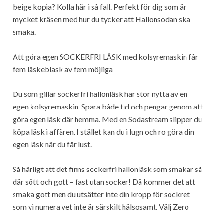
beige kopia? Kolla här i så fall. Perfekt för dig som är
mycket kräsen med hur du tycker att Hallonsodan ska
smaka.
Att göra egen SOCKERFRI LÄSK med kolsyremaskin får
fem läskeblask av fem möjliga
Du som gillar sockerfri hallonläsk har stor nytta av en
egen kolsyremaskin. Spara både tid och pengar genom att
göra egen läsk där hemma. Med en Sodastream slipper du
köpa läsk i affären. I stället kan du i lugn och ro göra din
egen läsk när du får lust.
Så härligt att det finns sockerfri hallonläsk som smakar så
där sött och gott – fast utan socker! Då kommer det att
smaka gott men du utsätter inte din kropp för sockret
som vi numera vet inte är särskilt hälsosamt. Välj Zero