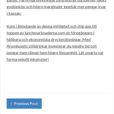
godsinköp och högre marginaler innebär mer pengar kvar
i kassan.
Kom i åtnjutande av denna möjlighet och stig upp till
toppen av lunchmarknaderna som en föregångare i
hållbara och ekonomiska dryckeslösningar. Med
Aromhusets stilldrinkar investerar du mindre tid och
pengar men räknar hem högre lönsamhet. Låt smarta val
forma enkelt inkomster!
Previous Post