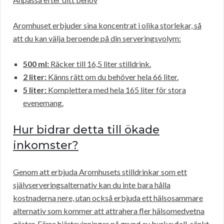
Aromhuset erbjuder sina koncentrat i olika storlekar, så
att du kan välja beroende på din serveringsvolym:
500 ml:
Räcker till 16,5 liter stilldrink.
2 liter:
Känns rätt om du behöver hela 66 liter.
5 liter:
Komplettera med hela 165 liter för stora
evenemang.
Hur bidrar detta till ökade
inkomster?
Genom att erbjuda Aromhusets stilldrinkar som ett
självserveringsalternativ kan du inte bara hålla
kostnaderna nere, utan också erbjuda ett hälsosammare
alternativ som kommer att attrahera fler hälsomedvetna
gäster. Färre hjärtevinningar på grund av burkavfall, sänkt