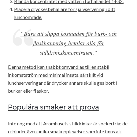
Blanda koncentratet med vatten i förhållandet 1+32.
Placera dryckesbehållare för självservering i ditt
lunchområde.
“Bara att slippa kostnaden för burk- och
flaskhantering betalar alla för
stilldrinkskoncentraten.”
Denna metod kan snabbt omvandlas till en stabil
inkomstström med minimal insats, särskilt vid
lunchserveringar där drycker annars skulle ges bort i
burkar eller flaskor.
Populära smaker att prova
Inte nog med att Aromhusets stilldrinkar är sockerfria; de
erbjuder även unika smakupplevelser som inte finns att