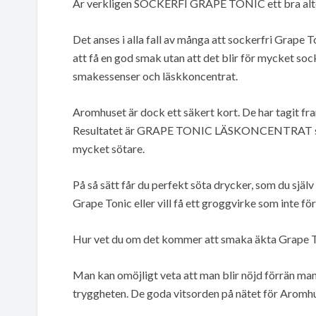
Är verkligen SOCKERFI GRAPE TONIC ett bra alte
Det anses i alla fall av många att sockerfri Grape To
att få en god smak utan att det blir för mycket socke
smakessenser och läskkoncentrat.
Aromhuset är dock ett säkert kort. De har tagit fra
Resultatet är GRAPE TONIC LÄSKONCENTRAT som
mycket sötare.
På så sätt får du perfekt söta drycker, som du själv 
Grape Tonic eller vill få ett groggvirke som inte fö
Hur vet du om det kommer att smaka äkta Grape 
Man kan omöjligt veta att man blir nöjd förrän man
tryggheten. De goda vitsorden på nätet för Aromhu