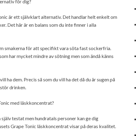
rnativ för dig?
nic är ett självklart alternativ. Det handlar helt enkelt om
r. Det här är en balans som du inte finner i alla
m smakerna för att specifikt vara söta fast sockerfria.
 har mycket mindre av sötning men som ändå känns
vill ha dem. Precis så som du vill ha det då du är sugen på
rstör drinken.
Tonic med läskkoncentrat?
 själv testat men hundratals personer kan ge dig
sets Grape Tonic läskkoncentrat visar på deras kvalitet.