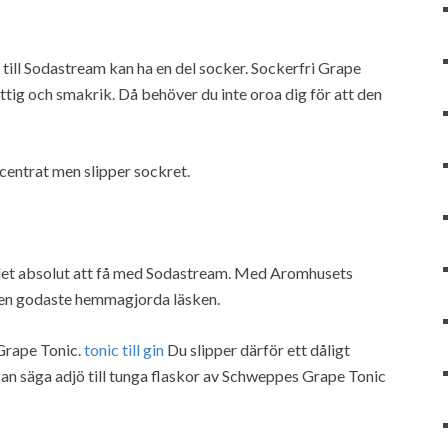
 till Sodastream kan ha en del socker. Sockerfri Grape
ttig och smakrik. Då behöver du inte oroa dig för att den
entrat men slipper sockret.
 det absolut att få med Sodastream. Med Aromhusets
den godaste hemmagjorda läsken.
 Grape Tonic.
tonic till gin
Du slipper därför ett dåligt
n säga adjö till tunga flaskor av Schweppes Grape Tonic