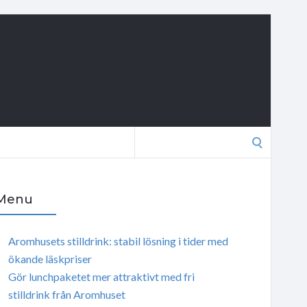
Search
for:
Menu
Aromhusets stilldrink: stabil lösning i tider med
ökande läskpriser
Gör lunchpaketet mer attraktivt med fri
stilldrink från Aromhuset