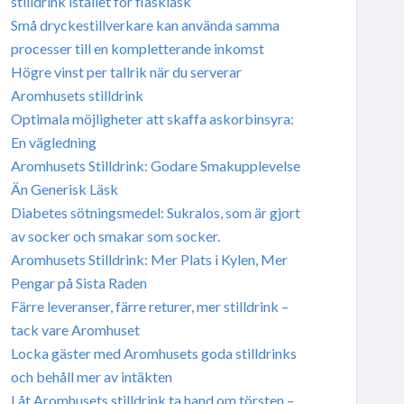
stilldrink istället för flaskläsk
Små dryckestillverkare kan använda samma
processer till en kompletterande inkomst
Högre vinst per tallrik när du serverar
Aromhusets stilldrink
Optimala möjligheter att skaffa askorbinsyra:
En vägledning
Aromhusets Stilldrink: Godare Smakupplevelse
Än Generisk Läsk
Diabetes sötningsmedel: Sukralos, som är gjort
av socker och smakar som socker.
Aromhusets Stilldrink: Mer Plats i Kylen, Mer
Pengar på Sista Raden
Färre leveranser, färre returer, mer stilldrink –
tack vare Aromhuset
Locka gäster med Aromhusets goda stilldrinks
och behåll mer av intäkten
Låt Aromhusets stilldrink ta hand om törsten –