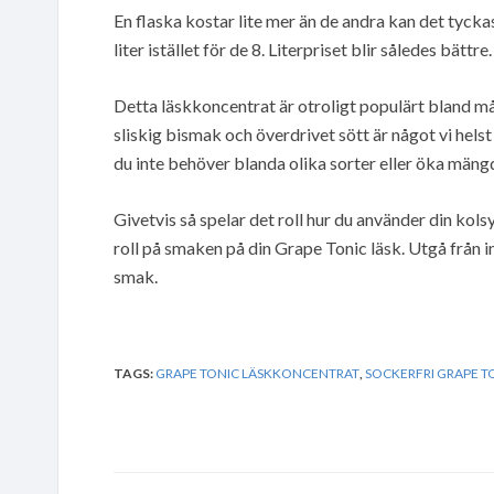
En flaska kostar lite mer än de andra kan det tyck
liter istället för de 8. Literpriset blir således bättre.
Detta läskkoncentrat är otroligt populärt bland mån
sliskig bismak och överdrivet sött är något vi helst
du inte behöver blanda olika sorter eller öka mängd
Givetvis så spelar det roll hur du använder din ko
roll på smaken på din Grape Tonic läsk. Utgå från in
smak.
TAGS:
GRAPE TONIC LÄSKKONCENTRAT
,
SOCKERFRI GRAPE T