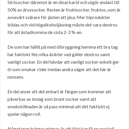
Strösocker däremot är en disackarid och utgör endast till
50% av druvsocker. Resten är fruktsocker, fruktos, som är
avsevärt svårare för jästen att jäsa. Mer biprodukter
bildas och vid högalkoholjäsning måste det vara dextros
för att åstadkomma de sista 2-3 %-en.
De som har hållit på med ölbryggning hemma ett bra tag
har faktiskt lite olika åsikter vad gäller dextros samt
vanligt socker. En del hävdar att vanligt socker enkelt ger
öl som smakar cider medan andra säger att det här är
nonsens.
En del anser att det enbart är färgen som kommer att
påverkas av inslag som brunt socker samt att
smakskillnaden är så pass minimal att det faktiskt ej
spelar någon roll.
Något man tvingas minnas är att ölet kan få en speciell