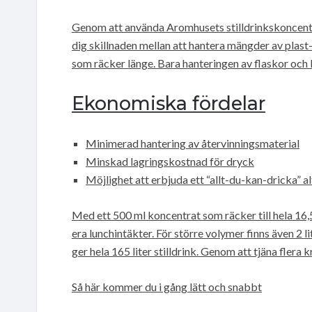
Genom att använda Aromhusets stilldrinkskoncentra
dig skillnaden mellan att hantera mängder av plast
som räcker länge. Bara hanteringen av flaskor och
Ekonomiska fördelar
Minimerad hantering av återvinningsmaterial
Minskad lagringskostnad för dryck
Möjlighet att erbjuda ett “allt-du-kan-dricka” a
Med ett 500 ml koncentrat som räcker till hela 16,5 
era lunchintäkter. För större volymer finns även 2 li
ger hela 165 liter stilldrink. Genom att tjäna flera
Så här kommer du i gång lätt och snabbt