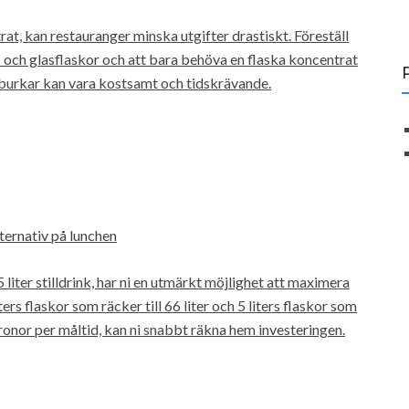
t, kan restauranger minska utgifter drastiskt. Föreställ
- och glasflaskor och att bara behöva en flaska koncentrat
 burkar kan vara kostsamt och tidskrävande.
lternativ på lunchen
liter stilldrink, har ni en utmärkt möjlighet att maximera
ters flaskor som räcker till 66 liter och 5 liters flaskor som
 kronor per måltid, kan ni snabbt räkna hem investeringen.