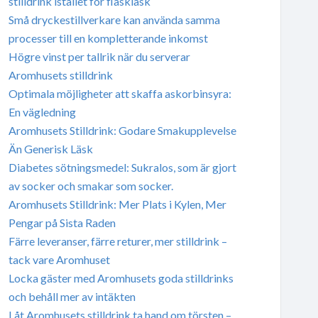
stilldrink istället för flaskläsk
Små dryckestillverkare kan använda samma
processer till en kompletterande inkomst
Högre vinst per tallrik när du serverar
Aromhusets stilldrink
Optimala möjligheter att skaffa askorbinsyra:
En vägledning
Aromhusets Stilldrink: Godare Smakupplevelse
Än Generisk Läsk
Diabetes sötningsmedel: Sukralos, som är gjort
av socker och smakar som socker.
Aromhusets Stilldrink: Mer Plats i Kylen, Mer
Pengar på Sista Raden
Färre leveranser, färre returer, mer stilldrink –
tack vare Aromhuset
Locka gäster med Aromhusets goda stilldrinks
och behåll mer av intäkten
Låt Aromhusets stilldrink ta hand om törsten –