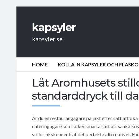
kapsyler
kapsyler.se
HOME
KOLLA IN KAPSYLER OCH FLASKO
Låt Aromhusets stilld
standarddryck till d
Är du en restaurangägare på jakt efter sätt att öka 
cateringägare som söker smarta sätt att sänka ko
stilldrinkskoncentrat det perfekta alternativet. Fö