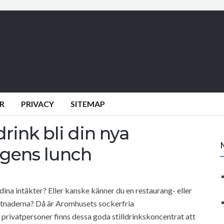
R
PRIVACY
SITEMAP
rink bli din nya
agens lunch
dina intäkter? Eller kanske känner du en restaurang- eller
stnaderna? Då är Aromhusets sockerfria
r privatpersoner finns dessa goda stilldrinkskoncentrat att