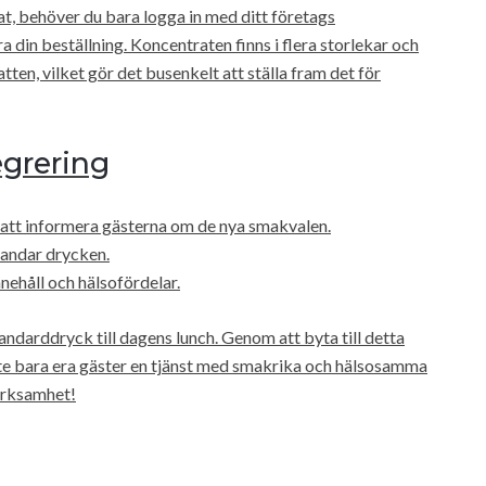
t, behöver du bara logga in med ditt företags
a din beställning. Koncentraten finns i flera storlekar och
ten, vilket gör det busenkelt att ställa fram det för
egrering
r att informera gästerna om de nya smakvalen.
landar drycken.
nehåll och hälsofördelar.
andarddryck till dagens lunch. Genom att byta till detta
inte bara era gäster en tjänst med smakrika och hälsosamma
verksamhet!