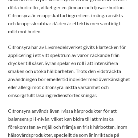
döda hudceller, vilket ger en jämnare och ljusare hudton.
Citronsyra är en uppskattad ingrediens i många ansikts-
och kroppsskrubbar då den är effektiv men samtidigt
mild mot huden.
Citronsyra har av Livsmedelsverket givits klartecken för
applicering i ett vitt spektrum av varor, räckande från
drycker till såser. Syran spelar en roll i att intensifiera
smaken och utöka hållbarheten. Trots den vidsträckta
användningen bör emellertid individer med överkänslighet
eller allergi mot citronsyra iaktta varsamhet och
omsorgsfullt läsa ingrediensförteckningar.
Citronsyra används även i vissa hårprodukter för att
balansera pH-nivån, vilket kan bidra till att minska
förekomsten av mjäll och främja en frisk hårbotten. Inom
hälsovårdsprodukter, speciellt de som är inriktade på