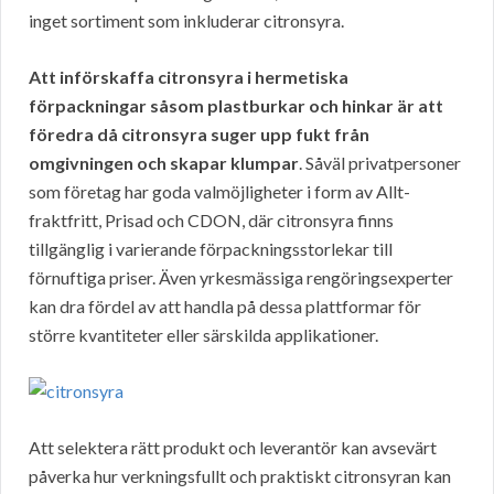
inget sortiment som inkluderar citronsyra.
Att införskaffa citronsyra i hermetiska
förpackningar såsom plastburkar och hinkar är att
föredra då citronsyra suger upp fukt från
omgivningen och skapar klumpar
. Såväl privatpersoner
som företag har goda valmöjligheter i form av Allt-
fraktfritt, Prisad och CDON, där citronsyra finns
tillgänglig i varierande förpackningsstorlekar till
förnuftiga priser. Även yrkesmässiga rengöringsexperter
kan dra fördel av att handla på dessa plattformar för
större kvantiteter eller särskilda applikationer.
Att selektera rätt produkt och leverantör kan avsevärt
påverka hur verkningsfullt och praktiskt citronsyran kan