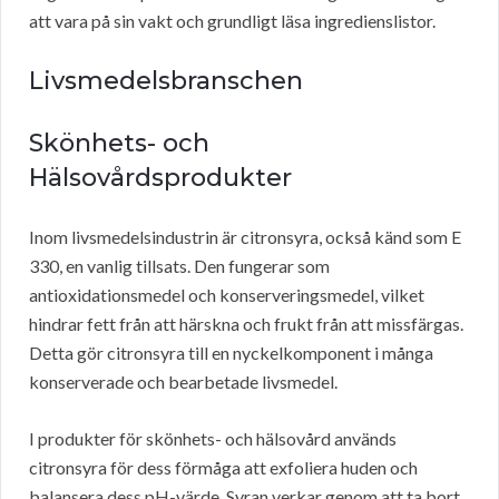
att vara på sin vakt och grundligt läsa ingredienslistor.
Livsmedelsbranschen
Skönhets- och
Hälsovårdsprodukter
Inom livsmedelsindustrin är citronsyra, också känd som E
330, en vanlig tillsats. Den fungerar som
antioxidationsmedel och konserveringsmedel, vilket
hindrar fett från att härskna och frukt från att missfärgas.
Detta gör citronsyra till en nyckelkomponent i många
konserverade och bearbetade livsmedel.
I produkter för skönhets- och hälsovård används
citronsyra för dess förmåga att exfoliera huden och
balansera dess pH-värde. Syran verkar genom att ta bort