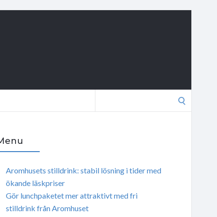
Search
for:
Menu
Aromhusets stilldrink: stabil lösning i tider med
ökande läskpriser
Gör lunchpaketet mer attraktivt med fri
stilldrink från Aromhuset