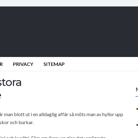
R
PRIVACY
SITEMAP
stora
e
år man blott ut i en alldaglig affär så möts man av hyllor upp
skor och burkar.
ial och kvalité. Förr om åren var glas det vanligaste