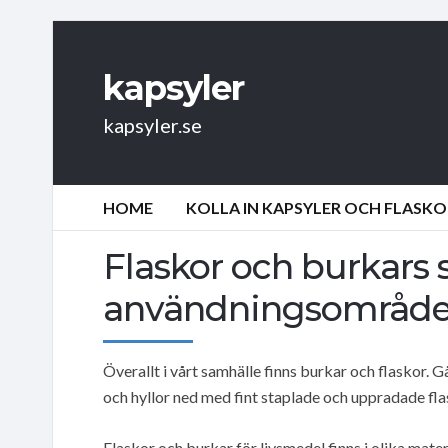
kapsyler
kapsyler.se
HOME
KOLLA IN KAPSYLER OCH FLASKO
Flaskor och burkars 
användningsområd
Överallt i vårt samhälle finns burkar och flaskor. G
och hyllor ned med fint staplade och uppradade fla
Flaskor och burkar för livsmedel finns i olika mater