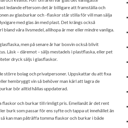
ast ledande eftersom det är billigare att framställa och
onen av glasburkar och -flaskor står stilla för vill man sälja
 lyxigare med glas än med plast. Det krängs också
bland våra livsmedel, allihopa är mer eller mindre vanliga.
glasflaska, men på senare år har boxvin också blivit
us. Läsk – däremot – säljs mestadels i plastflaska, eller pet
eter dryck säljs i glasflaskor.
de större bolag och privatpersoner. Uppskattar du att fixa
ller hembryggt vin så behöver man kärl att lagra de
burkar bör alltid hållas uppdaterad.
flaskor och burkar till rimligt pris. Emellanåt är det rent
eller burk som passar för ens syfte och tappa ut innehållet än
 så kan man påträffa tomma flaskor och burkar i både