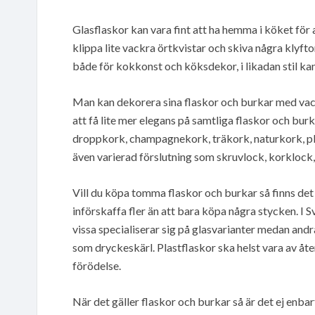
Glasflaskor kan vara fint att ha hemma i köket för a
klippa lite vackra örtkvistar och skiva några klyfto
både för kokkonst och köksdekor, i likadan stil kan
Man kan dekorera sina flaskor och burkar med vack
att få lite mer elegans på samtliga flaskor och burk
droppkork, champagnekork, träkork, naturkork, pl
även varierad förslutning som skruvlock, korklock,
Vill du köpa tomma flaskor och burkar så finns det e
införskaffa fler än att bara köpa några stycken. I S
vissa specialiserar sig på glasvarianter medan andra
som dryckeskärl. Plastflaskor ska helst vara av åte
förödelse.
När det gäller flaskor och burkar så är det ej enba