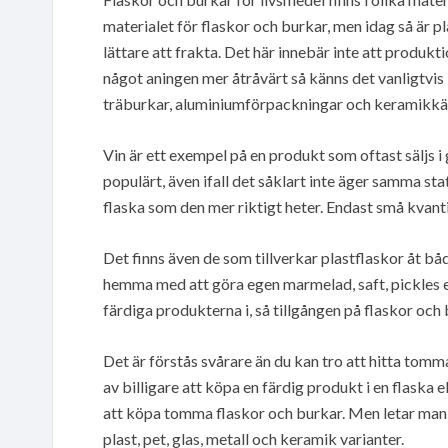
materialet för flaskor och burkar, men idag så är pl
lättare att frakta. Det här innebär inte att produkti
något aningen mer åtråvärt så känns det vanligtvis
träburkar, aluminiumförpackningar och keramikkärl 
Vin är ett exempel på en produkt som oftast säljs i 
populärt, även ifall det såklart inte äger samma stat
flaska som den mer riktigt heter. Endast små kvantit
Det finns även de som tillverkar plastflaskor åt bå
hemma med att göra egen marmelad, saft, pickles e
färdiga produkterna i, så tillgången på flaskor och 
Det är förstås svårare än du kan tro att hitta tomma 
av billigare att köpa en färdig produkt i en flaska 
att köpa tomma flaskor och burkar. Men letar man
plast, pet, glas, metall och keramik varianter.