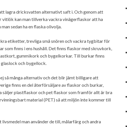
tt lagra dricksvatten alternativt saft i. Och genom att
r vitlök kan man tillverka vackra vinägerflaskor att ha
 man sedan ha en flaska olivolja.
ra etiketter, trevliga små snören och vackra tygbitar för
ar som finns i ens hushåll. Det finns flaskor med skruvkork,
astkort, gummikork och bygelkorkar. Till burkar finns
 glaslock och bygellock.
j så många alternativ och det blir jämt billigare att
verige finns en del återförsäljare av flaskor och burkar,
 säljer plastflaskor och pet flaskor som framför allt är bra
rvinningsbart material (PET) så att miljön inte kommer till
rt livsmedel man använder de till, målarfärg och andra