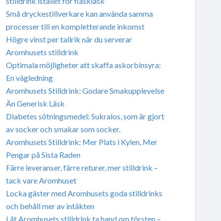
stilldrink istället för flaskläsk
Små dryckestillverkare kan använda samma
processer till en kompletterande inkomst
Högre vinst per tallrik när du serverar
Aromhusets stilldrink
Optimala möjligheter att skaffa askorbinsyra:
En vägledning
Aromhusets Stilldrink: Godare Smakupplevelse
Än Generisk Läsk
Diabetes sötningsmedel: Sukralos, som är gjort
av socker och smakar som socker.
Aromhusets Stilldrink: Mer Plats i Kylen, Mer
Pengar på Sista Raden
Färre leveranser, färre returer, mer stilldrink –
tack vare Aromhuset
Locka gäster med Aromhusets goda stilldrinks
och behåll mer av intäkten
Låt Aromhusets stilldrink ta hand om törsten –