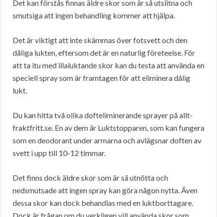
Det kan förstås finnas äldre skor som är så utslitna och
smutsiga att ingen behandling kommer att hjälpa.
Det är viktigt att inte skämmas över fotsvett och den
dåliga lukten, eftersom det är en naturlig företeelse. För
att ta itu med illaluktande skor kan du testa att använda en
speciell spray som är framtagen för att eliminera dålig
lukt.
Du kan hitta två olika dofteliminerande sprayer på allt-
fraktfritt.se. En av dem är Luktstopparen, som kan fungera
som en deodorant under armarna och avlägsnar doften av
svett i upp till 10-12 timmar.
Det finns dock äldre skor som är så utnötta och
nedsmutsade att ingen spray kan göra någon nytta. Även
dessa skor kan dock behandlas med en luktborttagare.
Dock är frågan om du verkligen vill använda skor som,