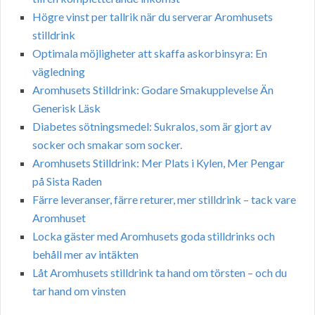
Högre vinst per tallrik när du serverar Aromhusets
stilldrink
Optimala möjligheter att skaffa askorbinsyra: En
vägledning
Aromhusets Stilldrink: Godare Smakupplevelse Än
Generisk Läsk
Diabetes sötningsmedel: Sukralos, som är gjort av
socker och smakar som socker.
Aromhusets Stilldrink: Mer Plats i Kylen, Mer Pengar
på Sista Raden
Färre leveranser, färre returer, mer stilldrink – tack vare
Aromhuset
Locka gäster med Aromhusets goda stilldrinks och
behåll mer av intäkten
Låt Aromhusets stilldrink ta hand om törsten – och du
tar hand om vinsten