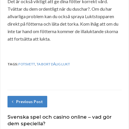
Det är också viktigt att ge dina fötter korrekt vård.
Tvättar du dem ordentligt när du duschar?. Om du har
allvarliga problem kan du också spraya Luktstopparen
direkt på fötterna och låta det torka. Kom ihåg att om du
inte tar hand om fötterna kommer de illaluktande skorna
att fortsätta att lukta.
TAGS:
FOTSVETT
,
TA BORT DÅLIG LUKT
Previous Post
Svenska spel och casino online – vad gör
dem speciella?