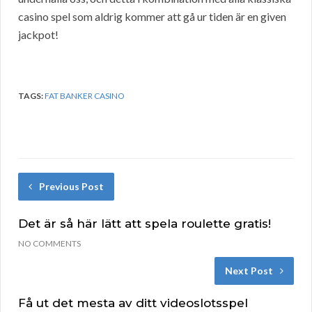
casino spel som aldrig kommer att gå ur tiden är en given
jackpot!
TAGS:
FAT BANKER CASINO
Previous Post
Det är så här lätt att spela roulette gratis!
NO COMMENTS
Next Post
Få ut det mesta av ditt videoslotsspel