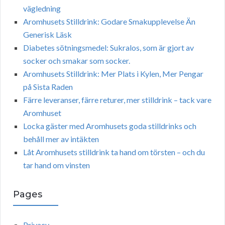
vägledning
Aromhusets Stilldrink: Godare Smakupplevelse Än
Generisk Läsk
Diabetes sötningsmedel: Sukralos, som är gjort av
socker och smakar som socker.
Aromhusets Stilldrink: Mer Plats i Kylen, Mer Pengar
på Sista Raden
Färre leveranser, färre returer, mer stilldrink – tack vare
Aromhuset
Locka gäster med Aromhusets goda stilldrinks och
behåll mer av intäkten
Låt Aromhusets stilldrink ta hand om törsten – och du
tar hand om vinsten
Pages
Privacy