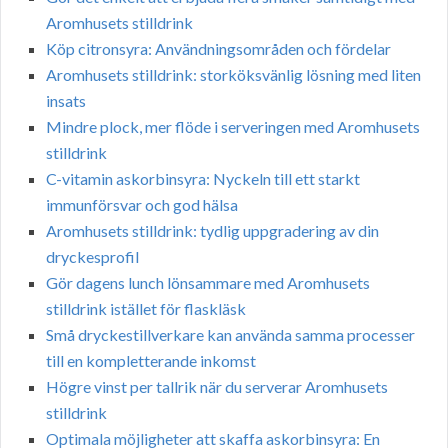
Aromhusets stilldrink
Köp citronsyra: Användningsområden och fördelar
Aromhusets stilldrink: storköksvänlig lösning med liten
insats
Mindre plock, mer flöde i serveringen med Aromhusets
stilldrink
C-vitamin askorbinsyra: Nyckeln till ett starkt
immunförsvar och god hälsa
Aromhusets stilldrink: tydlig uppgradering av din
dryckesprofil
Gör dagens lunch lönsammare med Aromhusets
stilldrink istället för flaskläsk
Små dryckestillverkare kan använda samma processer
till en kompletterande inkomst
Högre vinst per tallrik när du serverar Aromhusets
stilldrink
Optimala möjligheter att skaffa askorbinsyra: En