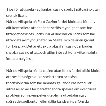
Tips för att spela Fat banker casino spel på nätcasino utan
svensk licens
När du vill spela på Euro Cazino är det klokt att först av
allt kontrollera att det är en seriös myndighet som har
utfärdat casinots licens. MGA innebär en licens som har
utfärdats av myndigheter på Malta, och de är en garanti
för fair play. Det är ett extra plus ifall casinot erbjuder
snabba casino uttag, och glöm inte att kolla vilken valuta
insatserna görs i.
När du vill spela på ett casino utan licens är det alltid klokt
att besöka några olika spelarforum och läsa
recensionerna som har lämnats gällande casinot du är
intresserad av. Här berättar andra spelare om eventuella
problem som exempelvis uteblivna utbetalningar,
spärrade spelkonton eller dålig kundservice. Om du