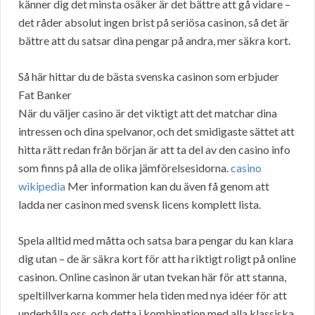
känner dig det minsta osäker är det bättre att gå vidare –
det råder absolut ingen brist på seriösa casinon, så det är
bättre att du satsar dina pengar på andra, mer säkra kort.
Så här hittar du de bästa svenska casinon som erbjuder
Fat Banker
När du väljer casino är det viktigt att det matchar dina
intressen och dina spelvanor, och det smidigaste sättet att
hitta rätt redan från början är att ta del av den casino info
som finns på alla de olika jämförelsesidorna.
casino
wikipedia
Mer information kan du även få genom att
ladda ner casinon med svensk licens komplett lista.
Spela alltid med måtta och satsa bara pengar du kan klara
dig utan – de är säkra kort för att ha riktigt roligt på online
casinon. Online casinon är utan tvekan här för att stanna,
speltillverkarna kommer hela tiden med nya idéer för att
underhålla oss, och detta i kombination med alla klassiska