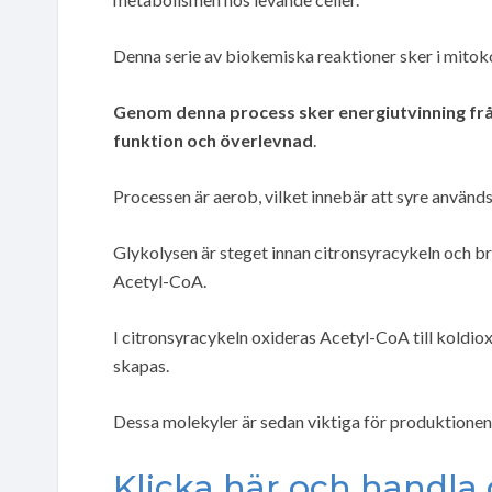
Denna serie av biokemiska reaktioner sker i mitoko
Genom denna process sker energiutvinning från 
funktion och överlevnad
.
Processen är aerob, vilket innebär att syre används
Glykolysen är steget innan citronsyracykeln och bry
Acetyl-CoA.
I citronsyracykeln oxideras Acetyl-CoA till kold
skapas.
Dessa molekyler är sedan viktiga för produktionen 
Klicka här och handla c