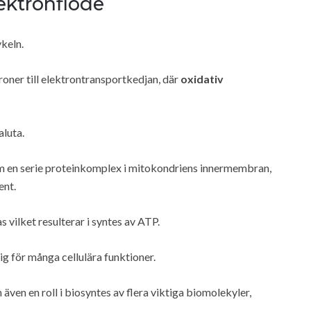
ektronflöde
ykeln.
oner till elektrontransportkedjan, där
oxidativ
aluta.
en serie proteinkomplex i mitokondriens innermembran,
ent.
vilket resulterar i syntes av ATP.
g för många cellulära funktioner.
ven en roll i biosyntes av flera viktiga biomolekyler,