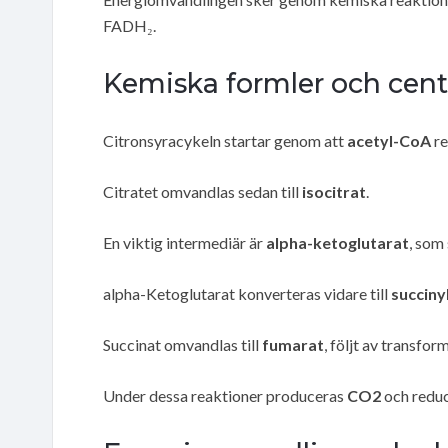
FADH₂.
Kemiska formler och cent
Citronsyracykeln startar genom att
acetyl-CoA
re
Citratet omvandlas sedan till
isocitrat
.
En viktig intermediär är
alpha-ketoglutarat
, som 
alpha-Ketoglutarat konverteras vidare till
succiny
Succinat omvandlas till
fumarat
, följt av transform
Under dessa reaktioner produceras
CO2
och redu