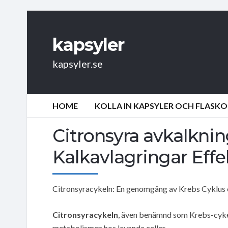
kapsyler
kapsyler.se
HOME
KOLLA IN KAPSYLER OCH FLASKO
Citronsyra avkalknin
Kalkavlagringar Effe
Citronsyracykeln: En genomgång av Krebs Cyklus 
Citronsyracykeln
, även benämnd som Krebs-cykeln
metabolismen hos levande celler.