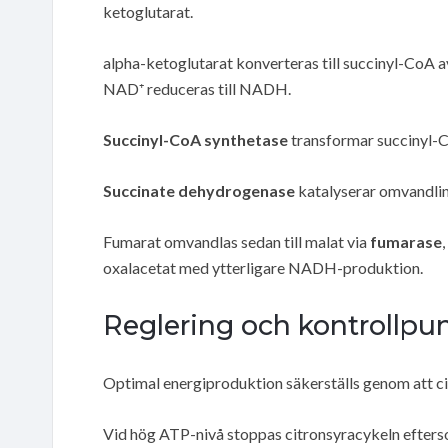
ketoglutarat.
alpha-ketoglutarat konverteras till succinyl-CoA 
NAD⁺ reduceras till NADH.
Succinyl-CoA synthetase
transformar succinyl-C
Succinate dehydrogenase
katalyserar omvandlin
Fumarat omvandlas sedan till malat via
fumarase
oxalacetat med ytterligare NADH-produktion.
Reglering och kontrollpu
Optimal energiproduktion säkerställs genom att cit
Vid hög ATP-nivå stoppas citronsyracykeln eftersom