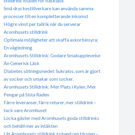
stilldrink istället för flaskläsk
Små dryckestillverkare kan använda samma
processer till en kompletterande inkomst
Högre vinst per tallrik när du serverar
Aromhusets stilldrink
Optimala möjligheter att skaffa askorbinsyra:
En vägledning
Aromhusets Stilldrink: Godare Smakupplevelse
Än Generisk Läsk
Diabetes sötningsmedel: Sukralos, som är gjort
av socker och smakar som socker.
Aromhusets Stilldrink: Mer Plats i Kylen, Mer
Pengar på Sista Raden
Färre leveranser, färre returer, mer stilldrink –
tack vare Aromhuset
Locka gäster med Aromhusets goda stilldrinks
och behåll mer av intäkten
Låt Aromhusets stilldrink ta hand om törsten –