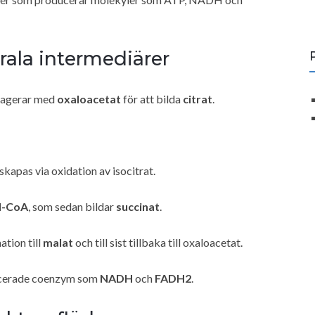
rala intermediärer
agerar med
oxaloacetat
för att bilda
citrat
.
skapas via oxidation av isocitrat.
l-CoA
, som sedan bildar
succinat
.
ation till
malat
och till sist tillbaka till oxaloacetat.
cerade coenzym som
NADH
och
FADH2
.