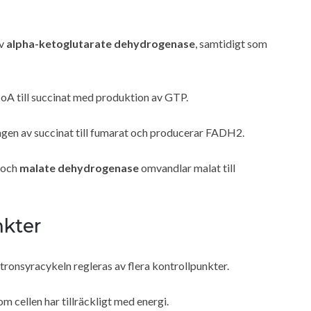
av
alpha-ketoglutarate dehydrogenase
, samtidigt som
oA till succinat med produktion av GTP.
gen av succinat till fumarat och producerar FADH2.
, och
malate dehydrogenase
omvandlar malat till
nkter
ronsyracykeln regleras av flera kontrollpunkter.
 cellen har tillräckligt med energi.