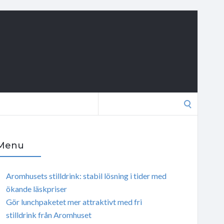
Search
for:
Menu
Aromhusets stilldrink: stabil lösning i tider med
ökande läskpriser
Gör lunchpaketet mer attraktivt med fri
stilldrink från Aromhuset