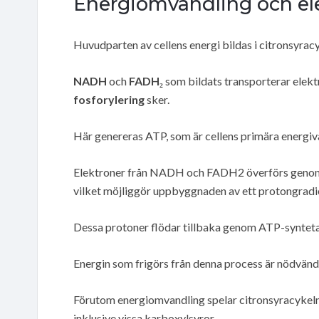
Energiomvandling och el
Huvudparten av cellens energi bildas i citronsyrac
NADH
och
FADH₂
som bildats transporterar elektr
fosforylering
sker.
Här genereras ATP, som är cellens primära energiv
Elektroner från NADH och FADH2 överförs genom 
vilket möjliggör uppbyggnaden av ett protongradi
Dessa protoner flödar tillbaka genom ATP-syntetas 
Energin som frigörs från denna process är nödvändi
Förutom energiomvandling spelar citronsyracykeln ä
inklusive vissa karboxylsyror.