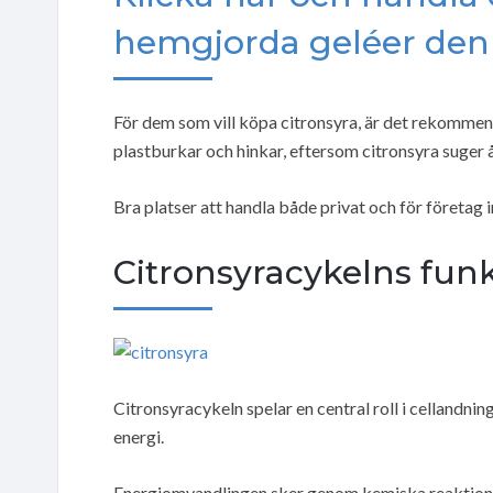
hemgjorda geléer den 
För dem som vill köpa citronsyra, är det rekommen
plastburkar och hinkar, eftersom citronsyra suger å
Bra platser att handla både privat och för företag 
Citronsyracykelns funk
Citronsyracykeln spelar en central roll i cellandn
energi.
Energiomvandlingen sker genom kemiska reaktio