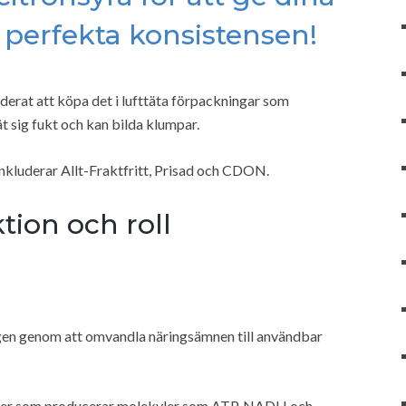
perfekta konsistensen!
derat att köpa det i lufttäta förpackningar som
t sig fukt och kan bilda klumpar.
inkluderar Allt-Fraktfritt, Prisad och CDON.
tion och roll
ingen genom att omvandla näringsämnen till användbar
ner som producerar molekyler som ATP, NADH och