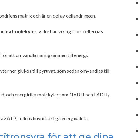
ndriens matrix och är en del av cellandningen.
matmolekyler, vilket är viktigt för cellernas
 för att omvandla näringsämnen till energi.
ter ner glukos till pyruvat, som sedan omvandlas till
ioxid, och energirika molekyler som NADH och FADH₂
av ATP, cellens huvudsakliga energivaluta.
itronsyra för att ge dina