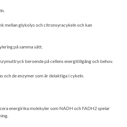
ln.
k mellan glykolys och citronsyracykeln och kan
ylering på samma sätt.
nzymuttryck beroende på cellens energitillgång och behov.
s och de enzymer som är delaktiga i cykeln.
oducera energirika molekyler som NADH och FADH2 spelar
ning.