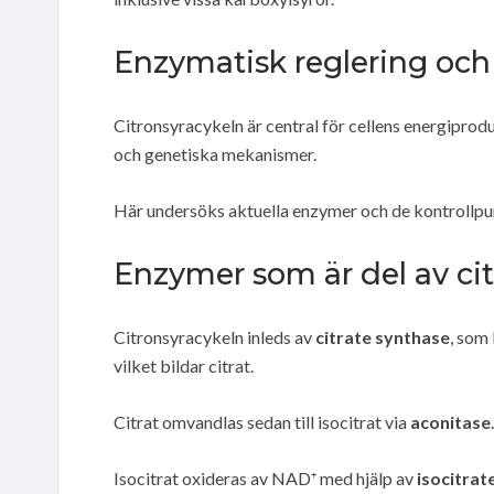
Enzymatisk reglering och 
Citronsyracykeln är central för cellens energipro
och genetiska mekanismer.
Här undersöks aktuella enzymer och de kontrollpun
Enzymer som är del av ci
Citronsyracykeln inleds av
citrate synthase
, som
vilket bildar citrat.
Citrat omvandlas sedan till isocitrat via
aconitase
.
Isocitrat oxideras av NAD⁺ med hjälp av
isocitra