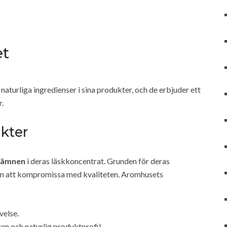
t
naturliga ingredienser i sina produkter, och de erbjuder ett
r.
kter
kämnen
i deras läskkoncentrat. Grunden för deras
an att kompromissa med kvaliteten. Aromhusets
velse.
 ren och naturlig produktprofil.