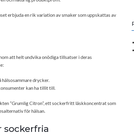
huset erbjuda en rik variation av smaker som uppskattas av
m att helt undvika onödiga tillsatser i deras
e:
 hälsosammare drycker.
nsumenter kan ha tillit till.
kten “Grumlig Citron”, ett sockerfritt läskkoncentrat som
salternativ för hälsan.
 sockerfria