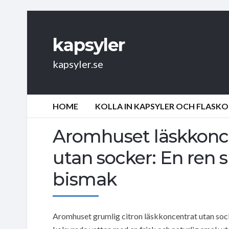
kapsyler
kapsyler.se
HOME
KOLLA IN KAPSYLER OCH FLASKO
Aromhuset läskkonce
utan socker: En ren
bismak
Aromhuset grumlig citron läskkoncentrat utan socke