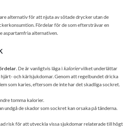
e alternativ för att njuta av sötade drycker utan de
ckerkonsumtion. Fördelar för de som eftersträvar en
e aspartamfria alternativen.
k
ördelar
. De är vanligtvis låga i
kalorier
vilket underlättar
t hjärt- och kärlsjukdomar. Genom att regelbundet dricka
em som karies, eftersom de inte har det skadliga sockret.
mindre tomma kalorier.
an undgå de skador som sockret kan orsaka på tänderna.
kad risk för att utveckla vissa sjukdomar relaterade till högt