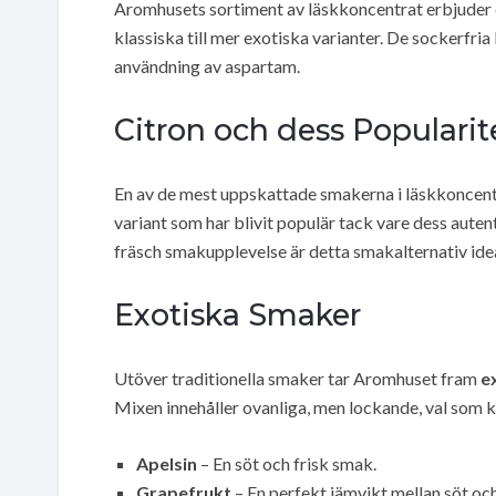
Aromhusets sortiment av läskkoncentrat erbjuder e
klassiska till mer exotiska varianter. De sockerfr
användning av aspartam.
Citron och dess Popularit
En av de mest uppskattade smakerna i läskkoncent
variant som har blivit populär tack vare dess auten
fräsch smakupplevelse är detta smakalternativ idea
Exotiska Smaker
Utöver traditionella smaker tar Aromhuset fram
e
Mixen innehåller ovanliga, men lockande, val som k
Apelsin
– En söt och frisk smak.
Grapefrukt
– En perfekt jämvikt mellan söt och