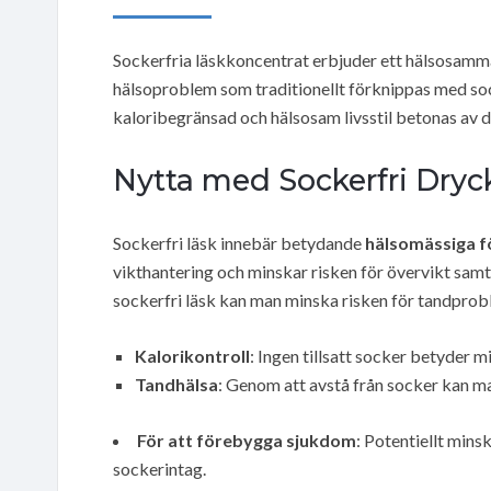
Sockerfria läskkoncentrat erbjuder ett hälsosammar
hälsoproblem som traditionellt förknippas med so
kaloribegränsad och hälsosam livsstil betonas av d
Nytta med Sockerfri Dryc
Sockerfri läsk innebär betydande
hälsomässiga f
vikthantering och minskar risken för övervikt sam
sockerfri läsk kan man minska risken för tandprobl
Kalorikontroll
: Ingen tillsatt socker betyder 
Tandhälsa
: Genom att avstå från socker kan m
För att förebygga sjukdom
: Potentiellt mins
sockerintag.