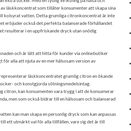
n extra socker. Med en tydlig inriktning på hälsa och
av läskkoncentrat som tillåter konsumenter att skapa sina
ll kolsyrat vatten. Detta grumliga citronkoncentrat är inte
 det erbjuder också det perfekta balanserade förhållandet
ket resulterar i en uppfriskande dryck utan onödig
aden och är lätt att hitta för kunder via onlinebutiker
gt för alla att njuta av en mer hälsosam version av
epresenterar läskkoncentratet grumlig citron en ökande
socker- och konstgjorda sötningsmedelsintag.
 citron, kan konsumenten vara trygg i att de konsumerar
ända, men som också bidrar till en hälsosam och balanserad
vatten kan man skapa en personlig dryck som kan anpassas
l ett utmärkt val för alla tillfällen, vare sig det är till