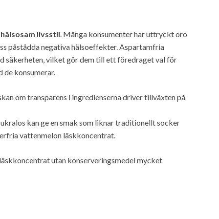
n
hälsosam livsstil
. Många konsumenter har uttryckt oro
ess påstådda negativa hälsoeffekter. Aspartamfria
säkerheten, vilket gör dem till ett föredraget val för
d de konsumerar.
an om transparens i ingredienserna driver tillväxten på
Sukralos kan ge en smak som liknar traditionellt socker
kerfria vattenmelon läskkoncentrat.
är läskkoncentrat utan konserveringsmedel mycket