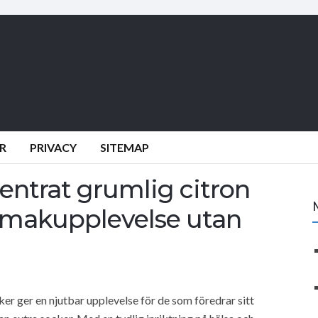
R
PRIVACY
SITEMAP
ntrat grumlig citron
 smakupplevelse utan
r ger en njutbar upplevelse för de som föredrar sitt