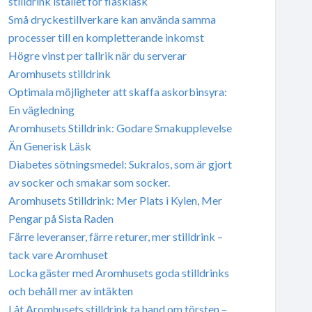
stilldrink istället för flaskläsk
Små dryckestillverkare kan använda samma
processer till en kompletterande inkomst
Högre vinst per tallrik när du serverar
Aromhusets stilldrink
Optimala möjligheter att skaffa askorbinsyra:
En vägledning
Aromhusets Stilldrink: Godare Smakupplevelse
Än Generisk Läsk
Diabetes sötningsmedel: Sukralos, som är gjort
av socker och smakar som socker.
Aromhusets Stilldrink: Mer Plats i Kylen, Mer
Pengar på Sista Raden
Färre leveranser, färre returer, mer stilldrink –
tack vare Aromhuset
Locka gäster med Aromhusets goda stilldrinks
och behåll mer av intäkten
Låt Aromhusets stilldrink ta hand om törsten –