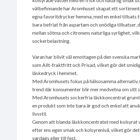
kolsyrade vatten med en frisk och naturlig smak uta
välbefinnande har Aromhuset skapat ett sortiment 
egna favoritdrycker hemma, med en enkel tillsats ti
bara befriat från aspartam och onödiga tillsatser,
mellan sötma och citronens naturliga syrlighet, vil
sockerbelastning.
Varan har blivit väl emottagen på den svenska markn
som Allt-fraktfritt och Prisad, vilket gör det smidi
läskedryck i hemmet.
Med Aromhusets fokus på hälsosamma alternativ, r
trend där konsumenter blir mer medvetna om sitt 
Med Aromhusets sockerfria läskkoncentrat grumlig
en produkt som inte bara är god och enkel att anv
livsstil.
Genom att blanda läskkoncentratet med kolsyrat 
efter ens egen smak och kolsyrenivå, vilket gör det til
vardags eller till fest.