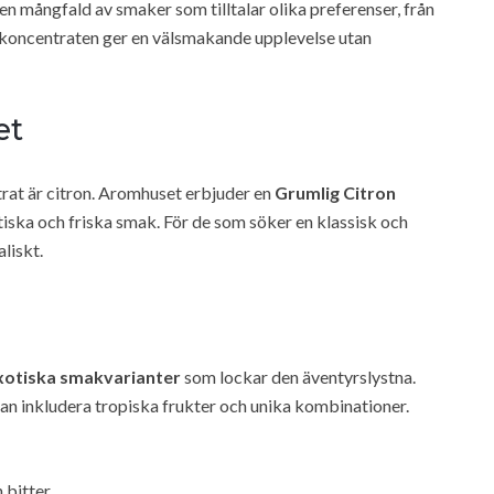
n mångfald av smaker som tilltalar olika preferenser, från
ia koncentraten ger en välsmakande upplevelse utan
et
rat är citron. Aromhuset erbjuder en
Grumlig Citron
tiska och friska smak. För de som söker en klassisk och
liskt.
xotiska smakvarianter
som lockar den äventyrslystna.
an inkludera tropiska frukter och unika kombinationer.
 bitter.