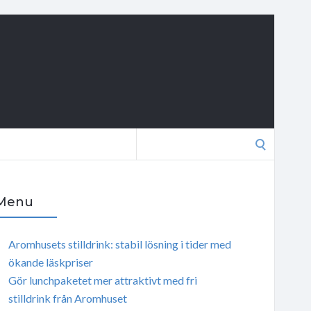
Search
for:
Menu
Aromhusets stilldrink: stabil lösning i tider med
ökande läskpriser
Gör lunchpaketet mer attraktivt med fri
stilldrink från Aromhuset