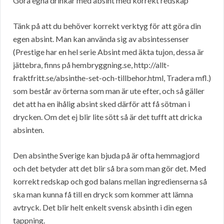
Göra egna drinkar med absint med korrekt redskap
Tänk på att du behöver korrekt verktyg för att göra din
egen absint. Man kan använda sig av absintessenser
(Prestige har en hel serie Absint med äkta tujon, dessa är
jättebra, finns på hembryggning.se, http://allt-
fraktfritt.se/absinthe-set-och-tillbehor.html, Tradera mfl.)
som består av örterna som man är ute efter, och så gäller
det att ha en ihålig absint sked därför att få sötman i
drycken. Om det ej blir lite sött så är det tufft att dricka
absinten.
Den absinthe Sverige kan bjuda på är ofta hemmagjord
och det betyder att det blir så bra som man gör det. Med
korrekt redskap och god balans mellan ingredienserna så
ska man kunna få till en dryck som kommer att lämna
avtryck. Det blir helt enkelt svensk absinth i din egen
tappning.