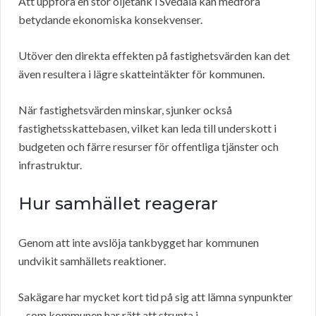
Att uppföra en stor oljetank i Svedala kan medföra
betydande ekonomiska konsekvenser.
Utöver den direkta effekten på fastighetsvärden kan det
även resultera i lägre skatteintäkter för kommunen.
När fastighetsvärden minskar, sjunker också
fastighetsskattebasen, vilket kan leda till underskott i
budgeten och färre resurser för offentliga tjänster och
infrastruktur.
Hur samhället reagerar
Genom att inte avslöja tankbygget har kommunen
undvikit samhällets reaktioner.
Sakägare har mycket kort tid på sig att lämna synpunkter
– som kommunen har rätt att strunta i.