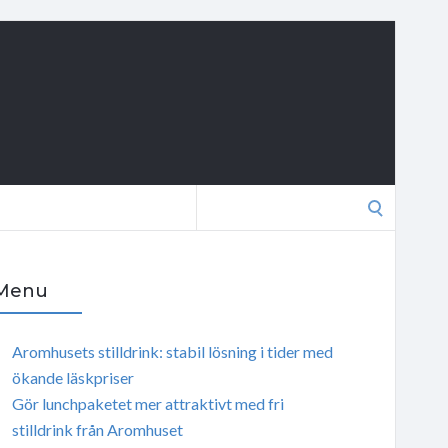
Search
for:
Menu
Aromhusets stilldrink: stabil lösning i tider med
ökande läskpriser
Gör lunchpaketet mer attraktivt med fri
stilldrink från Aromhuset