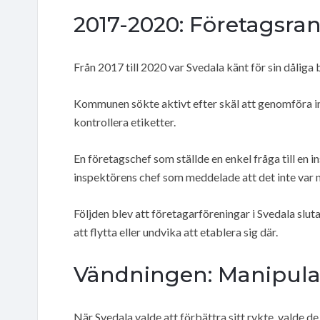
2017-2020: Företagsr
Från 2017 till 2020 var Svedala känt för sin dåliga
Kommunen sökte aktivt efter skäl att genomföra insp
kontrollera etiketter.
En företagschef som ställde en enkel fråga till en in
inspektörens chef som meddelade att det inte var
Följden blev att företagarföreningar i Svedala s
att flytta eller undvika att etablera sig där.
Vändningen: Manipulat
När Svedala valde att förbättra sitt rykte, valde d