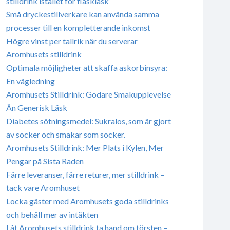
stilldrink istället för flaskläsk
Små dryckestillverkare kan använda samma
processer till en kompletterande inkomst
Högre vinst per tallrik när du serverar
Aromhusets stilldrink
Optimala möjligheter att skaffa askorbinsyra:
En vägledning
Aromhusets Stilldrink: Godare Smakupplevelse
Än Generisk Läsk
Diabetes sötningsmedel: Sukralos, som är gjort
av socker och smakar som socker.
Aromhusets Stilldrink: Mer Plats i Kylen, Mer
Pengar på Sista Raden
Färre leveranser, färre returer, mer stilldrink –
tack vare Aromhuset
Locka gäster med Aromhusets goda stilldrinks
och behåll mer av intäkten
Låt Aromhusets stilldrink ta hand om törsten –