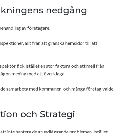
ankningens nedgång
 behandling av företagare.
ektioner, allt från att granska hemsidor till att
spektör fick istället en stor faktura och ett mejl från
 någon mening med att överklaga.
lutade samarbeta med kommunen, och många företag valde
ion och Strategi
e att inte hantera de grundläggande problemen. Istället