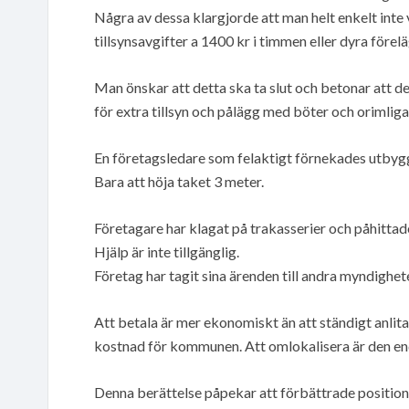
Några av dessa klargjorde att man helt enkelt inte 
tillsynsavgifter a 1400 kr i timmen eller dyra före
Man önskar att detta ska ta slut och betonar att 
för extra tillsyn och pålägg med böter och orimliga
En företagsledare som felaktigt förnekades utbygg
Bara att höja taket 3 meter.
Företagare har klagat på trakasserier och påhitt
Hjälp är inte tillgänglig.
Företag har tagit sina ärenden till andra myndighe
Att betala är mer ekonomiskt än att ständigt anlita
kostnad för kommunen. Att omlokalisera är den enda
Denna berättelse påpekar att förbättrade positioner