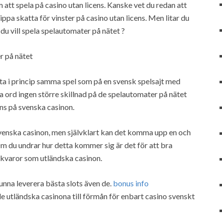
att spela på casino utan licens. Kanske vet du redan att
lippa skatta för vinster på casino utan licens. Men litar du
du vill spela spelautomater på nätet ?
r på nätet
tta i princip samma spel som på en svensk spelsajt med
ra ord ingen större skillnad på de spelautomater på nätet
nns på svenska casinon.
venska casinon, men självklart kan det komma upp en och
Om du undrar hur detta kommer sig är det för att bra
kvaror som utländska casinon.
unna leverera bästa slots även de.
bonus info
 de utländska casinona till förmån för enbart casino svenskt