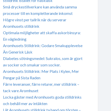
stilldrink istället för flaskläsk
Små dryckestillverkare kan använda samma
processer till en kompletterande inkomst
Högre vinst per tallrik när du serverar
Aromhusets stilldrink
Optimala möjligheter att skaffa askorbinsyra:
En vägledning
Aromhusets Stilldrink: Godare Smakupplevelse
Än Generisk Läsk
Diabetes sötningsmedel: Sukralos, som är gjort
av socker och smakar som socker.
Aromhusets Stilldrink: Mer Plats i Kylen, Mer
Pengar på Sista Raden
Färre leveranser, färre returer, mer stilldrink –
tack vare Aromhuset
Locka gäster med Aromhusets goda stilldrinks
och behåll mer av intäkten
Låt Aromhusets stilldrink ta hand om törsten –