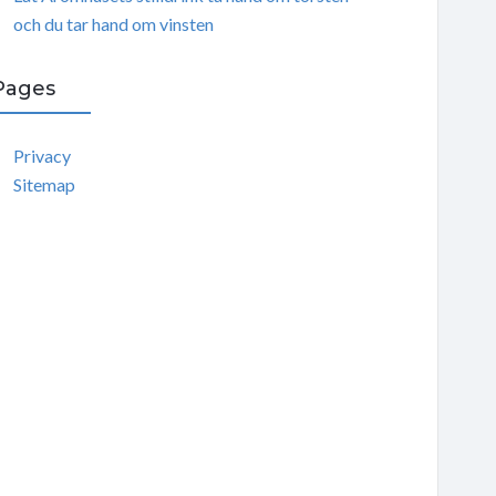
och du tar hand om vinsten
Pages
Privacy
Sitemap