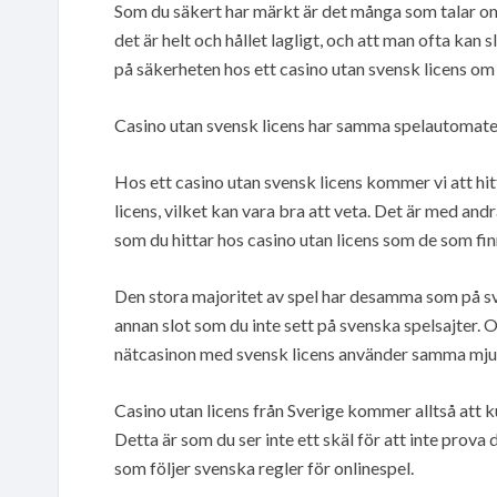
Som du säkert har märkt är det många som talar om 
det är helt och hållet lagligt, och att man ofta kan s
på säkerheten hos ett casino utan svensk licens om 
Casino utan svensk licens har samma spelautomate
Hos ett casino utan svensk licens kommer vi att hi
licens, vilket kan vara bra att veta. Det är med and
som du hittar hos casino utan licens som de som fi
Den stora majoritet av spel har desamma som på s
annan slot som du inte sett på svenska spelsajter. 
nätcasinon med svensk licens använder samma mju
Casino utan licens från Sverige kommer alltså att k
Detta är som du ser inte ett skäl för att inte prova
som följer svenska regler för onlinespel.