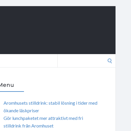
Search
for:
Menu
Aromhusets stilldrink: stabil lösning i tider med
ökande läskpriser
Gör lunchpaketet mer attraktivt med fri
stilldrink från Aromhuset