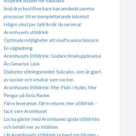
stilldrink istället för flaskläsk
Små dryckestillverkare kan använda samma
processer till en kompletterande inkomst
Högre vinst per tallrik när du serverar
Aromhusets stilldrink
Optimala möjligheter att skaffa askorbinsyra:
En vägledning
Aromhusets Stilldrink: Godare Smakupplevelse
Än Generisk Läsk
Diabetes sötningsmedel: Sukralos, som är gjort
av socker och smakar som socker.
Aromhusets Stilldrink: Mer Plats i Kylen, Mer
Pengar på Sista Raden
Färre leveranser, färre returer, mer stilldrink –
tack vare Aromhuset
Locka gäster med Aromhusets goda stilldrinks
och behåll mer av intäkten
Låt Aromhusets stilldrink ta hand om törsten –