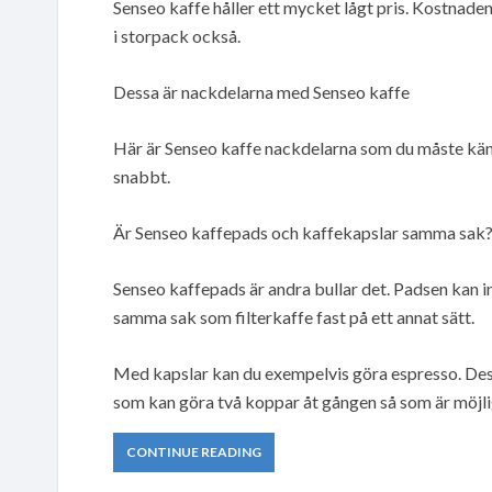
Senseo kaffe håller ett mycket lågt pris. Kostnade
i storpack också.
Dessa är nackdelarna med Senseo kaffe
Här är Senseo kaffe nackdelarna som du måste känna ti
snabbt.
Är Senseo kaffepads och kaffekapslar samma sak
Senseo kaffepads är andra bullar det. Padsen kan i
samma sak som filterkaffe fast på ett annat sätt.
Med kapslar kan du exempelvis göra espresso. Des
som kan göra två koppar åt gången så som är möjl
CONTINUE READING