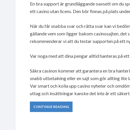
En bra support är grundläggande oavsett om du spel
ett casino utan licens. Den bör finnas på plats unde
När du får snabba svar och rätta svar kan vi bedöm
gällande vem som ligger bakom casinosajten, det s
rekommenderar vi att du testar supporten på ett ny
Var noga med att dina pengar alltid hanteras på ett
Säkra casinon kommer att garantera en bra hanteri
snabb utbetalning eller en sajt som gör allting lit
Var smart och kolla upp casino nyheter och omdöme
uttag och insättningar kanske det inte är ett säkert 
CONTINUE READING