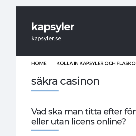
kapsyler
kapsyler.se
HOME
KOLLA IN KAPSYLER OCH FLASKO
säkra casinon
Vad ska man titta efter fö
eller utan licens online?