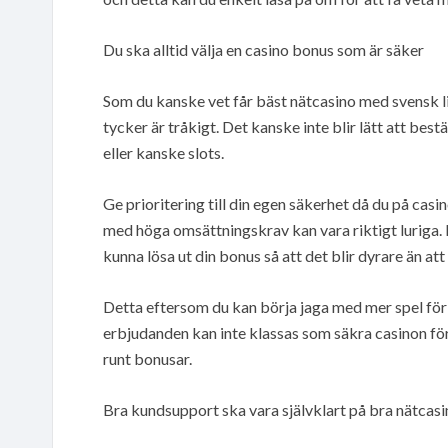
Du ska alltid välja en casino bonus som är säker
Som du kanske vet får bäst nätcasino med svensk li
tycker är tråkigt. Det kanske inte blir lätt att bestä
eller kanske slots.
Ge prioritering till din egen säkerhet då du på cas
med höga omsättningskrav kan vara riktigt luriga.
kunna lösa ut din bonus så att det blir dyrare än att 
Detta eftersom du kan börja jaga med mer spel för 
erbjudanden kan inte klassas som säkra casinon för 
runt bonusar.
Bra kundsupport ska vara självklart på bra nätcas