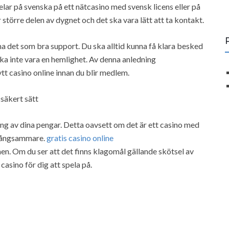
ar på svenska på ett nätcasino med svensk licens eller på
r större delen av dygnet och det ska vara lätt att ta kontakt.
a det som bra support. Du ska alltid kunna få klara besked
ka inte vara en hemlighet. Av denna anledning
tt casino online innan du blir medlem.
 säkert sätt
ng av dina pengar. Detta oavsett om det är ett casino med
e långsammare.
gratis casino online
n. Om du ser att det finns klagomål gällande skötsel av
casino för dig att spela på.