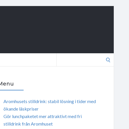
Search
for:
Menu
Aromhusets stilldrink: stabil lösning i tider med
ökande läskpriser
Gör lunchpaketet mer attraktivt med fri
stilldrink från Aromhuset