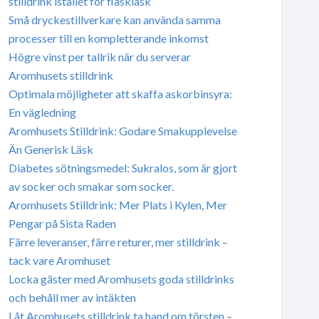
stilldrink istället för flaskläsk
Små dryckestillverkare kan använda samma
processer till en kompletterande inkomst
Högre vinst per tallrik när du serverar
Aromhusets stilldrink
Optimala möjligheter att skaffa askorbinsyra:
En vägledning
Aromhusets Stilldrink: Godare Smakupplevelse
Än Generisk Läsk
Diabetes sötningsmedel: Sukralos, som är gjort
av socker och smakar som socker.
Aromhusets Stilldrink: Mer Plats i Kylen, Mer
Pengar på Sista Raden
Färre leveranser, färre returer, mer stilldrink –
tack vare Aromhuset
Locka gäster med Aromhusets goda stilldrinks
och behåll mer av intäkten
Låt Aromhusets stilldrink ta hand om törsten –