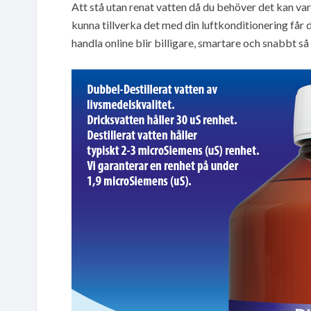
Att stå utan renat vatten då du behöver det kan var
kunna tillverka det med din luftkonditionering får 
handla online blir billigare, smartare och snabb