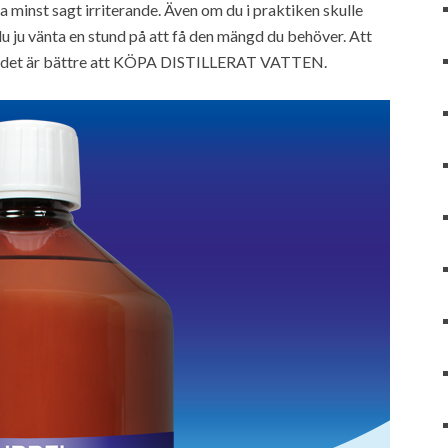
a minst sagt irriterande. Även om du i praktiken skulle
du ju vänta en stund på att få den mängd du behöver. Att
t så det är bättre att KÖPA DISTILLERAT VATTEN.