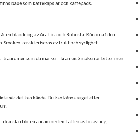
 finns både som kaffekapslar och kaffepads.
?
to är en blandning av Arabica och Robusta. Bönorna i den
. Smaken karakteriseras av frukt och syrlighet.
el träaromer som du märker i krämen. Smaken är bitter men
t inte när det kan hända. Du kan känna suget efter
rum.
ch känslan blir en annan med en kaffemaskin av hög