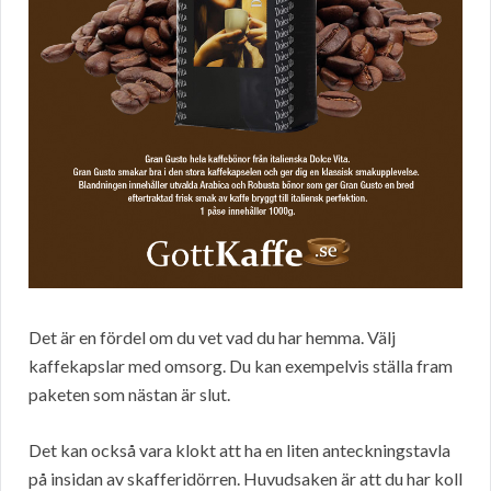
Det är en fördel om du vet vad du har hemma. Välj
kaffekapslar med omsorg. Du kan exempelvis ställa fram
paketen som nästan är slut.
Det kan också vara klokt att ha en liten anteckningstavla
på insidan av skafferidörren. Huvudsaken är att du har koll