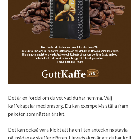
Det är en fördel om du vet vad du har hemma. Välj
kaffekapslar med omsorg. Du kan exempelvis ställa fram
paketen som nästan är slut.
Det kan också vara klokt att ha en liten anteckningstavla
på insidan av skafferidörren. Huvudsaken är att du har koll