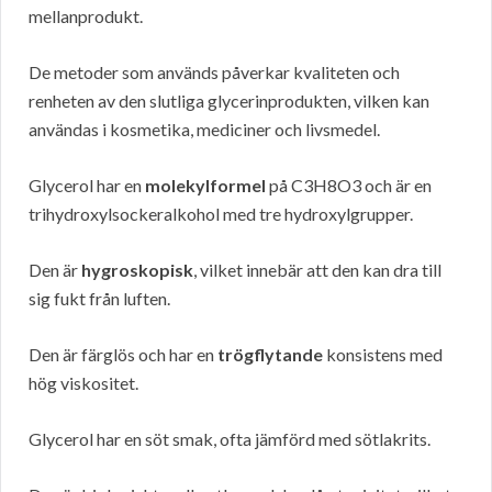
mellanprodukt.
De metoder som används påverkar kvaliteten och
renheten av den slutliga glycerinprodukten, vilken kan
användas i kosmetika, mediciner och livsmedel.
Glycerol har en
molekylformel
på C3H8O3 och är en
trihydroxylsockeralkohol med tre hydroxylgrupper.
Den är
hygroskopisk
, vilket innebär att den kan dra till
sig fukt från luften.
Den är färglös och har en
trögflytande
konsistens med
hög viskositet.
Glycerol har en söt smak, ofta jämförd med sötlakrits.