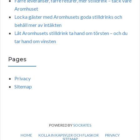
Färre leveranser, färre returer, mer stilldrink – tack vare
Aromhuset
Locka gäster med Aromhusets goda stilldrinks och
behåll mer av intäkten
Låt Aromhusets stilldrink ta hand om törsten – och du
tar hand om vinsten
Pages
Privacy
Sitemap
POWERED BY
SOCRATES
HOME
KOLLA IN KAPSYLER OCH FLASKOR
PRIVACY
SITEMAP