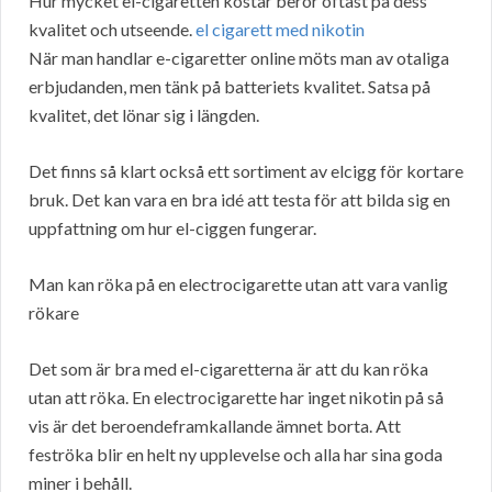
Hur mycket el-cigaretten kostar beror oftast på dess
kvalitet och utseende.
el cigarett med nikotin
När man handlar e-cigaretter online möts man av otaliga
erbjudanden, men tänk på batteriets kvalitet. Satsa på
kvalitet, det lönar sig i längden.
Det finns så klart också ett sortiment av elcigg för kortare
bruk. Det kan vara en bra idé att testa för att bilda sig en
uppfattning om hur el-ciggen fungerar.
Man kan röka på en electrocigarette utan att vara vanlig
rökare
Det som är bra med el-cigaretterna är att du kan röka
utan att röka. En electrocigarette har inget nikotin på så
vis är det beroendeframkallande ämnet borta. Att
feströka blir en helt ny upplevelse och alla har sina goda
miner i behåll.