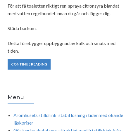
För att få toaletten riktigt ren, spraya citronsyra blandat
med vatten regelbundet innan du går och lägger dig.
Städa badrum.
Detta förebygger uppbyggnad av kalk och smuts med
tiden.
CONTINUE READING
Menu
Aromhusets stilldrink: stabil lösning i tider med ökande
läskpriser
Gör lunchpaketet mer attraktivt med fri stilldrink från