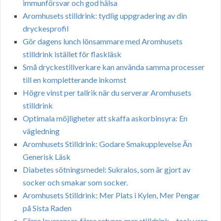
immunförsvar och god hälsa
Aromhusets stilldrink: tydlig uppgradering av din
dryckesprofil
Gör dagens lunch lönsammare med Aromhusets
stilldrink istället för flaskläsk
Små dryckestillverkare kan använda samma processer
till en kompletterande inkomst
Högre vinst per tallrik när du serverar Aromhusets
stilldrink
Optimala möjligheter att skaffa askorbinsyra: En
vägledning
Aromhusets Stilldrink: Godare Smakupplevelse Än
Generisk Läsk
Diabetes sötningsmedel: Sukralos, som är gjort av
socker och smakar som socker.
Aromhusets Stilldrink: Mer Plats i Kylen, Mer Pengar
på Sista Raden
Färre leveranser, färre returer, mer stilldrink – tack vare