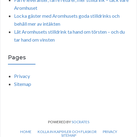
Aromhuset
Locka gäster med Aromhusets goda stilldrinks och
behåll mer av intäkten
Låt Aromhusets stilldrink ta hand om törsten – och du
tar hand om vinsten
Pages
Privacy
Sitemap
POWERED BY
SOCRATES
HOME
KOLLA IN KAPSYLER OCH FLASKOR
PRIVACY
SITEMAP