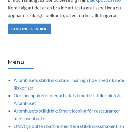
Kom ihåg att det är en bra idé att testa gratisspel inna du
öppnar ett riktigt spelkonto, då vet du hur allt fungerar.
CONTINUE READING
Menu
Aromhusets stilldrink: stabil lösning i tider med ökande
läskpriser
Gör lunchpaketet mer attraktivt med fri stilldrink från
Aromhuset
Aromhusets stilldrink: Smart lösning för restauranger
med lunchbuffé
Utnyttja buffén bättre med flera stilldrinkssmaker från