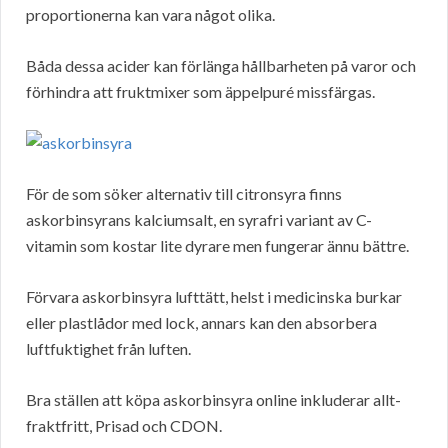
proportionerna kan vara något olika.
Båda dessa acider kan förlänga hållbarheten på varor och
förhindra att fruktmixer som äppelpuré missfärgas.
För de som söker alternativ till citronsyra finns
askorbinsyrans kalciumsalt, en syrafri variant av C-
vitamin som kostar lite dyrare men fungerar ännu bättre.
Förvara askorbinsyra lufttätt, helst i medicinska burkar
eller plastlådor med lock, annars kan den absorbera
luftfuktighet från luften.
Bra ställen att köpa askorbinsyra online inkluderar allt-
fraktfritt, Prisad och CDON.