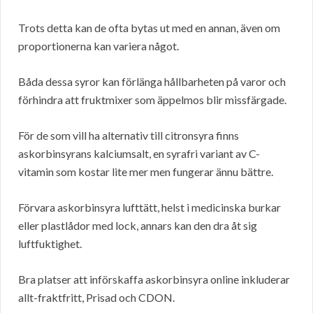
Trots detta kan de ofta bytas ut med en annan, även om
proportionerna kan variera något.
Båda dessa syror kan förlänga hållbarheten på varor och
förhindra att fruktmixer som äppelmos blir missfärgade.
För de som vill ha alternativ till citronsyra finns
askorbinsyrans kalciumsalt, en syrafri variant av C-
vitamin som kostar lite mer men fungerar ännu bättre.
Förvara askorbinsyra lufttätt, helst i medicinska burkar
eller plastlådor med lock, annars kan den dra åt sig
luftfuktighet.
Bra platser att införskaffa askorbinsyra online inkluderar
allt-fraktfritt, Prisad och CDON.